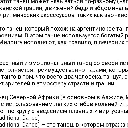
 этот танец может называться по-разному (нап
женской грации, движений бедр и абдоминал
ритмических аксессуаров, таких как звонкие
это танец, который похож на аргентинское танг
ением. В этом танце используется богатый р
Милонгу исполняют, как правило, в вечерних 
 страстный и эмоциональный танец со своей и
го исполняется преимущественно парами, кото
танго в том, что всего два человека, танцуя,
 зрителей в атмосферу страсти и грации.
ец Северной Африки (в основном в Алжире, М
с использованием легких сгибов коленей и п
ют по кругу с введением плавных и виртуозны
itional Dance)
aditional Dance) – это танец, в котором отра