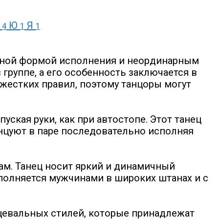
Э
Ю
Я
4
1
1
ионной формой исполнения и неординарным
группе, а его особенность заключается в
жестких правил, поэтому танцоры могут
уская руки, как при автостопе. Этот танец
анцуют в паре последовательно исполняя
сам. Танец носит яркий и динамичный
сполняется мужчинами в широких штанах и с
анцевальных стилей, которые принадлежат