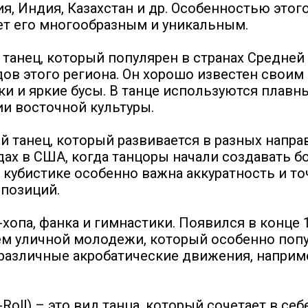
ия, Индия, Казахстан и др. Особенностью это
ет его многообразным и уникальным.
анец, который популярен в странах Средней А
одов этого региона. Он хорошо известен сво
 и яркие бусы. В танце используются плавны
ии восточной культуры.
 танец, который развивается в разных напра
годах в США, когда танцоры начали создавать
 кубистике особенно важна аккуратность и т
позиций.
хопа, фанка и гимнастики. Появился в конце
ем уличной молодежи, который особенно поп
различные акробатические движения, например
-Roll) – это вид танца, который сочетает в с