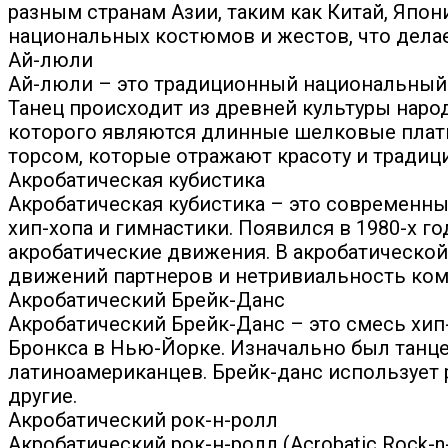
разным странам Азии, таким как Китай, Япон
национальных костюмов и жестов, что дела
Ай-люли
Ай-люли – это традиционный национальный т
Танец происходит из древней культуры нар
которого являются длинные шелковые платки
торсом, которые отражают красоту и традиц
Акробатическая кубистика
Акробатическая кубистика – это современный
хип-хопа и гимнастики. Появился в 1980-х 
акробатические движения. В акробатической
движений партнеров и нетривиальность ком
Акробатический Брейк-Данс
Акробатический Брейк-Данс – это смесь хип-
Бронкса в Нью-Йорке. Изначально был танц
латиноамериканцев. Брейк-данс использует 
другие.
Акробатический рок-н-ролл
Акробатический рок-н-ролл (Acrobatic Rock-n