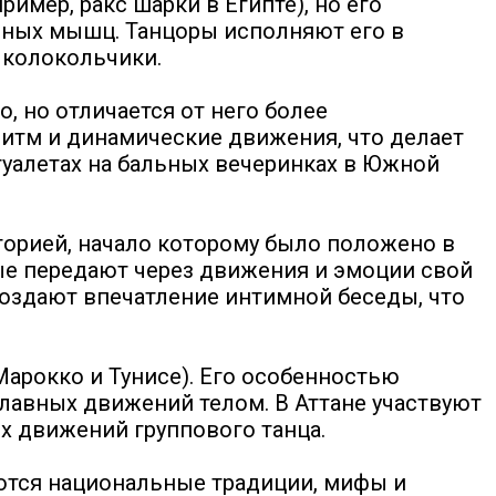
ример, ракс шарки в Египте), но его
ьных мышц. Танцоры исполняют его в
 колокольчики.
о, но отличается от него более
итм и динамические движения, что делает
туалетах на бальных вечеринках в Южной
сторией, начало которому было положено в
рые передают через движения и эмоции свой
 создают впечатление интимной беседы, что
арокко и Тунисе). Его особенностью
лавных движений телом. В Аттане участвуют
х движений группового танца.
жаются национальные традиции, мифы и