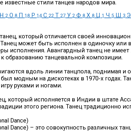
е известные стили танцев народов мира.
Н
О
П
Р
С
Т
У
Ф
Х
Ц
Ч
Ш
2
8
18
14
22
27
2
8
8
1
5
3
то танец, который отличается своей инновац
Танец может быть исполнен в одиночку или в 
ы исполнения. Авангардный танец не имеет 
 к образованию танцевальной композиции.
вигаются вдоль линии танцпола, поднимая и оп
 был модным на дискотеках в 1970-х годах. Т
гру руками и ногами.
анец, который исполняется в Индии в штате Ас
радиции этого региона. Танец традиционно и
nal Dance)
ional Dance) ­– это совокупность различных т