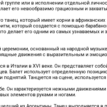
й группе или в исполнении отдельной личност
лает его невообразимо грациозным и захва
то танец, который имеет корни в африканских 
итм, который создается с помощью барабано
 что делает его одним из самых узнаваемых и
 церемонии, основанный на народной музыке 
 изящные движения с выразительным и эмоци
ся в Италии в XVI веке. Он представляет соб
цев. Балет использует определенную позицию
и поднятий. Танцуется на сцене, используетс
убе. Он характеризуется нежными движениями
ивых элементов руками и ногами.
ошедший из Аргентины. Танец выполняется в п