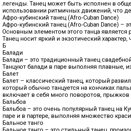
легенды. Танец может быть исполнен в обще
использовании ритмичных движений, что де
Афро-кубинский танец (Afro-Cuban Dance)
Афро-кубинский танец (Afro-Cuban Dance) – э
Основным элементом этого танца является р
Танец носит яркий и экзотический характер,
Б
Балади
Балади – это традиционный танец свадебной
Танцуют балади в паре выполняя плавные,
Балет
Балет – классический танец, который развил
который обычно танцуется на кончиках паль
включает в себя много поворотов, прыжков 
Бальбоа
Бальбоа – это очень популярный танец на К
паре и в партере, выполняя множество крас
Бальное танго
Бальное танго – это стильный танец, произ