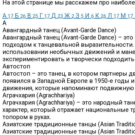
На этой странице мы расскажем про наиболе
А
Б
В
Г
Д
Ж
З
И
К
Л
М
17
26
25
17
23
2
5
6
26
17
17
А
Авангардный танец (Avant-Garde Dance)
Авангардный танец (Avant-Garde Dance) – э
подходом к танцевальной выразительности. 
использовании необычных движений и манер
экспериментировать и творчески подходить
Автостоп
Автостоп – это танец, в котором партнеры д
появился в Западной Европе в 1950-е годы и
движения, которые напоминают подвижную и
Аграчхария (Agrachhariya)
Аграчхария (Agrachhariya) – это народный т
характер, который отражает национальные т
топором в руках.
Азиатские традиционные танцы (Asian Traditio
Азиатские традиционные танцы (Asian Tradit